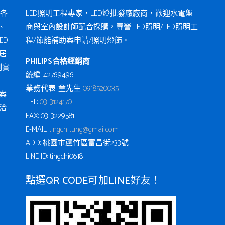
各
LED照明工程專家，LED燈批發廠廠商，歡迎水電盤
、
商與室內設計師配合採購，專營 LED照明/LED照明工
ED
程/節能補助案申請/照明燈飾。
居
PHILIPS合格經銷商
例實
統編: 42769496
業務代表: 童先生
0918520035
案
TEL:
03-3124170
洽
FAX: 03-3229581
E-MAIL:
tingchi.tung@gmail.com
ADD: 桃園市蘆竹區富昌街233號
LINE ID: tingchi0618
點選QR CODE可加LINE好友！