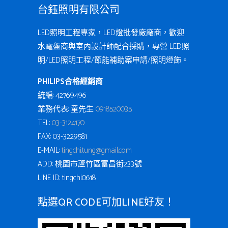
台鈺照明有限公司
LED照明工程專家，LED燈批發廠廠商，歡迎
水電盤商與室內設計師配合採購，專營 LED照
明/LED照明工程/節能補助案申請/照明燈飾。
PHILIPS合格經銷商
統編: 42769496
業務代表: 童先生
0918520035
TEL:
03-3124170
FAX: 03-3229581
E-MAIL:
tingchi.tung@gmail.com
ADD: 桃園市蘆竹區富昌街233號
LINE ID: tingchi0618
點選QR CODE可加LINE好友！