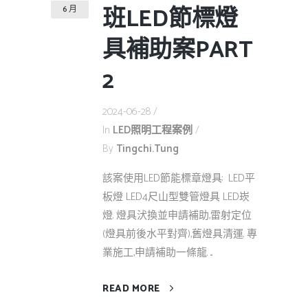
班LED節標燈
6 月
具補助案PART
2
2024-06-28
In
LED照明工程案例
By
Tingchi.tung
該案使用LED節能標章燈具: LED平
板燈 LED4尺山型雙管燈具 LED崁
燈. 燈具汱換並申請補助,雷射定位
(燈具前後水平對齊),舊燈具清運. 專
業施工,申請補助一條龍. ...
READ MORE