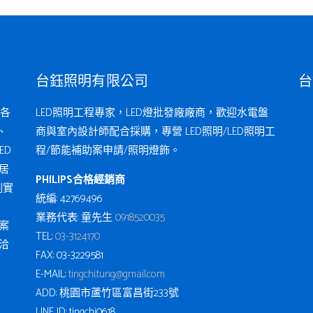
台鈺照明有限公司
台
各
LED照明工程專家，LED燈批發廠廠商，歡迎水電盤
、
商與室內設計師配合採購，專營 LED照明/LED照明工
ED
程/節能補助案申請/照明燈飾。
居
PHILIPS合格經銷商
例實
統編: 42769496
業務代表: 童先生
0918520035
案
TEL:
03-3124170
洽
FAX: 03-3229581
E-MAIL:
tingchi.tung@gmail.com
ADD: 桃園市蘆竹區富昌街233號
LINE ID: tingchi0618