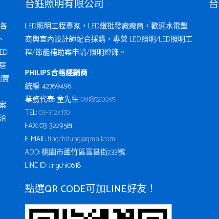
台鈺照明有限公司
台
各
LED照明工程專家，LED燈批發廠廠商，歡迎水電盤
、
商與室內設計師配合採購，專營 LED照明/LED照明工
ED
程/節能補助案申請/照明燈飾。
居
PHILIPS合格經銷商
例實
統編: 42769496
業務代表: 童先生
0918520035
案
TEL:
03-3124170
洽
FAX: 03-3229581
E-MAIL:
tingchi.tung@gmail.com
ADD: 桃園市蘆竹區富昌街233號
LINE ID: tingchi0618
點選QR CODE可加LINE好友！