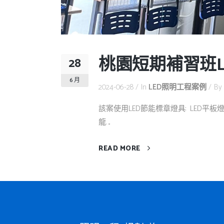
桃園短期補習班L
28
6 月
2024-06-28
In
LED照明工程案例
By
該案使用LED節能標章燈具: LED平板
龍. ...
READ MORE