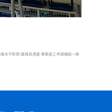
具前後水平對齊),舊燈具清運. 專業施工,申請補助一條