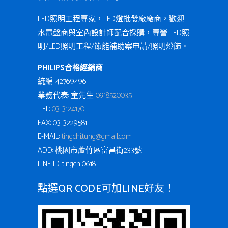
LED照明工程專家，LED燈批發廠廠商，歡迎
水電盤商與室內設計師配合採購，專營 LED照
明/LED照明工程/節能補助案申請/照明燈飾。
PHILIPS合格經銷商
統編: 42769496
業務代表: 童先生
0918520035
TEL:
03-3124170
FAX: 03-3229581
E-MAIL:
tingchi.tung@gmail.com
ADD: 桃園市蘆竹區富昌街233號
LINE ID: tingchi0618
點選QR CODE可加LINE好友！