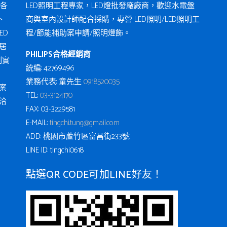
各
LED照明工程專家，LED燈批發廠廠商，歡迎水電盤
、
商與室內設計師配合採購，專營 LED照明/LED照明工
ED
程/節能補助案申請/照明燈飾。
居
PHILIPS合格經銷商
例實
統編: 42769496
業務代表: 童先生
0918520035
案
TEL:
03-3124170
洽
FAX: 03-3229581
E-MAIL:
tingchi.tung@gmail.com
ADD: 桃園市蘆竹區富昌街233號
LINE ID: tingchi0618
點選QR CODE可加LINE好友！