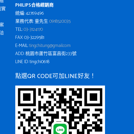
居
PHILIPS合格經銷商
例實
統編: 42769496
業務代表: 童先生
0918520035
案
TEL:
03-3124170
洽
FAX: 03-3229581
E-MAIL:
tingchi.tung@gmail.com
ADD: 桃園市蘆竹區富昌街233號
LINE ID: tingchi0618
點選QR CODE可加LINE好友！