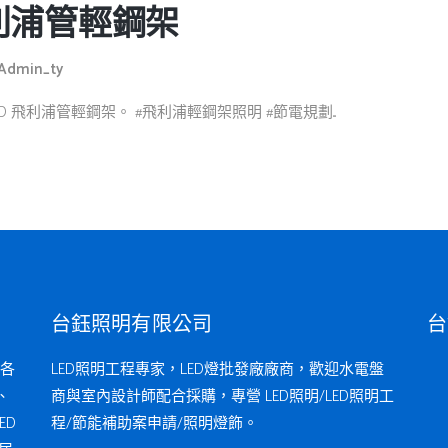
 飛利浦管輕鋼架
Admin_ty
D 飛利浦管輕鋼架。 #飛利浦輕鋼架照明 #節電規劃...
台鈺照明有限公司
台
各
LED照明工程專家，LED燈批發廠廠商，歡迎水電盤
、
商與室內設計師配合採購，專營 LED照明/LED照明工
ED
程/節能補助案申請/照明燈飾。