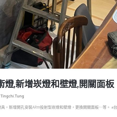
燈,新增崁燈和壁燈,開關面板
y
Tingchi.tung
新增開孔安裝AR111投射型崁燈和壁燈，更換開關面板⋯等。 #台鈺照明