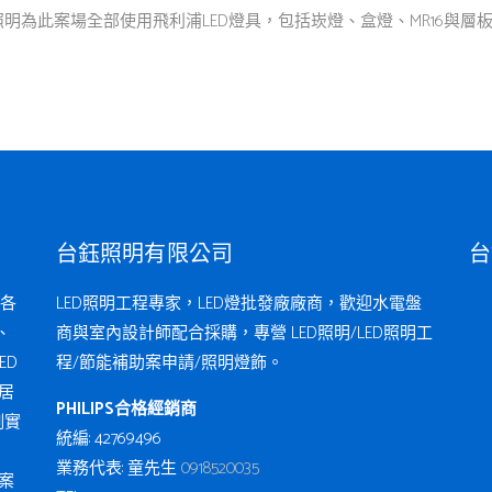
為此案場全部使用飛利浦LED燈具，包括崁燈、盒燈、MR16與層板燈.
台鈺照明有限公司
台
各
LED照明工程專家，LED燈批發廠廠商，歡迎水電盤
、
商與室內設計師配合採購，專營 LED照明/LED照明工
ED
程/節能補助案申請/照明燈飾。
居
PHILIPS合格經銷商
例實
統編: 42769496
業務代表: 童先生
0918520035
案