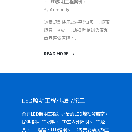
In
LED照明工程案例
By
Admin_ty
該案規劃使用40w平光4呎LED吸頂
燈具，30w LED軌道燈.使辦公區和
商品區做區隔。...
READ MORE
LED照明工程/規劃/施工
台鈺
LED照明工程
是專業的
LED燈批發廠商
，
提供各種LED照明、LED室內外照明、LED燈
具、LED燈管、LED燈泡、LED專業安裝與施工