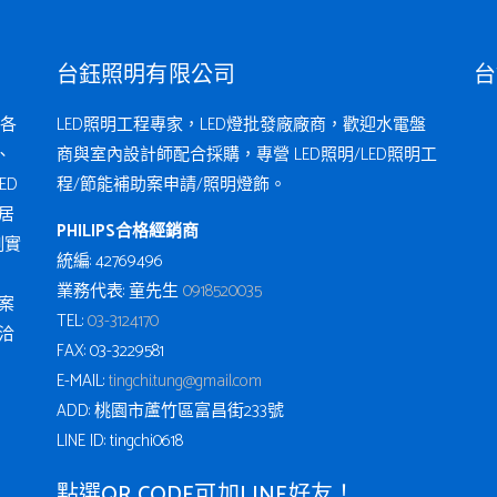
台鈺照明有限公司
台
各
LED照明工程專家，LED燈批發廠廠商，歡迎水電盤
、
商與室內設計師配合採購，專營 LED照明/LED照明工
ED
程/節能補助案申請/照明燈飾。
居
PHILIPS合格經銷商
例實
統編: 42769496
業務代表: 童先生
0918520035
案
TEL:
03-3124170
洽
FAX: 03-3229581
E-MAIL:
tingchi.tung@gmail.com
ADD: 桃園市蘆竹區富昌街233號
LINE ID: tingchi0618
點選QR CODE可加LINE好友！