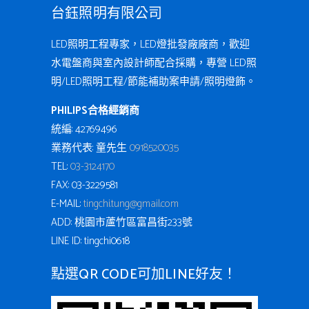
台鈺照明有限公司
LED照明工程專家，LED燈批發廠廠商，歡迎
水電盤商與室內設計師配合採購，專營 LED照
明/LED照明工程/節能補助案申請/照明燈飾。
PHILIPS合格經銷商
統編: 42769496
業務代表: 童先生
0918520035
TEL:
03-3124170
FAX: 03-3229581
E-MAIL:
tingchi.tung@gmail.com
ADD: 桃園市蘆竹區富昌街233號
LINE ID: tingchi0618
點選QR CODE可加LINE好友！