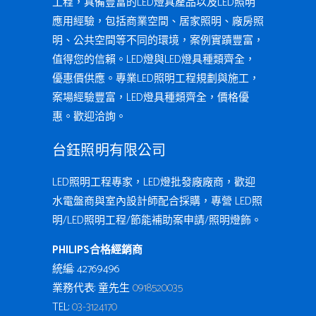
工程，具備豐富的LED燈具產品以及LED照明
應用經驗，包括商業空間、居家照明、廠房照
明、公共空間等不同的環境，案例實蹟豐富，
值得您的信賴。LED燈與LED燈具種類齊全，
優惠價供應。專業LED照明工程規劃與施工，
案場經驗豐富，LED燈具種類齊全，價格優
惠。歡迎洽詢。
台鈺照明有限公司
LED照明工程專家，LED燈批發廠廠商，歡迎
水電盤商與室內設計師配合採購，專營 LED照
明/LED照明工程/節能補助案申請/照明燈飾。
PHILIPS合格經銷商
統編: 42769496
業務代表: 童先生
0918520035
TEL:
03-3124170