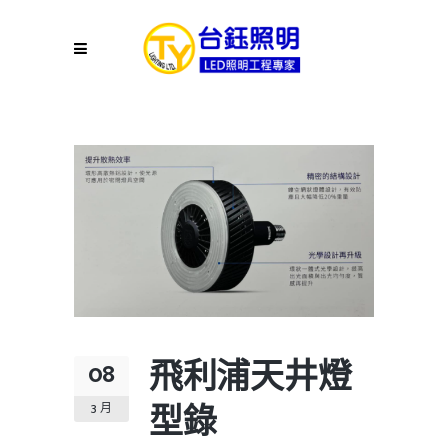
飛利浦天井燈
08
型錄
3 月