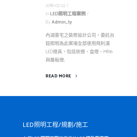
2018-03-22
In
LED照明工程案例
By
Admin_ty
內湖豪宅之裝修設計公司，委託台
鈺照明為此案場全部使用飛利浦
LED燈具，包括崁燈、盒燈、MR16
與層板燈...
READ MORE
LED照明工程/規劃/施工