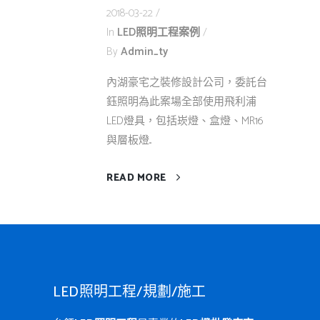
2018-03-22
In
LED照明工程案例
By
Admin_ty
內湖豪宅之裝修設計公司，委託台
鈺照明為此案場全部使用飛利浦
LED燈具，包括崁燈、盒燈、MR16
與層板燈...
READ MORE
LED照明工程/規劃/施工