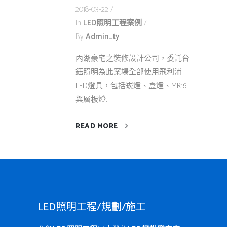
2018-03-22
In
LED照明工程案例
By
Admin_ty
內湖豪宅之裝修設計公司，委託台
鈺照明為此案場全部使用飛利浦
LED燈具，包括崁燈、盒燈、MR16
與層板燈...
READ MORE
LED照明工程/規劃/施工