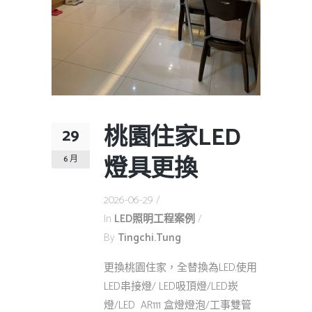
桃園住家LED
29
燈具更換
6 月
2026-06-29
In
LED照明工程案例
By
Tingchi.tung
更換桃園住家，全替換為LED.使用
LED串接燈/ LED吸頂燈/LED崁
燈/LED AR111 盒燈燈泡/工事雙管