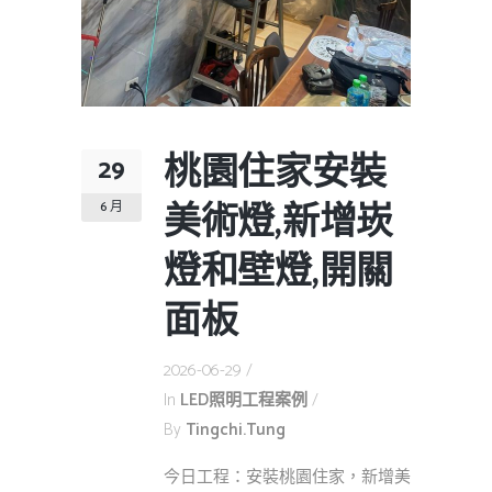
桃園住家安裝
29
美術燈,新增崁
6 月
燈和壁燈,開關
面板
2026-06-29
In
LED照明工程案例
By
Tingchi.tung
今日工程：安裝桃園住家，新增美