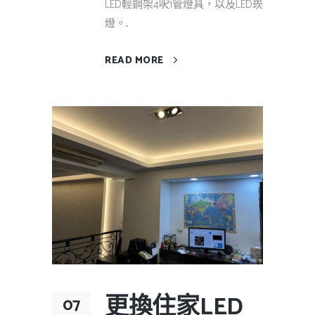
LED輕鋼架4呎1管燈具，以及LED崁
燈。...
READ MORE
更換住家LED
07