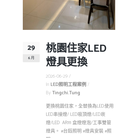
桃園住家LED
29
燈具更換
6 月
2026-06-29
In
LED照明工程案例
By
Tingchi.tung
更換桃園住家，全替換為LED.使用
LED串接燈/ LED吸頂燈/LED崁
燈/LED AR111 盒燈燈泡/工事雙管
燈具。 #台鈺照明 #燈具安裝 #照