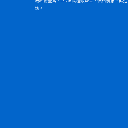
場經驗豐富，LED燈具種類齊全，價格優惠。歡迎
詢。