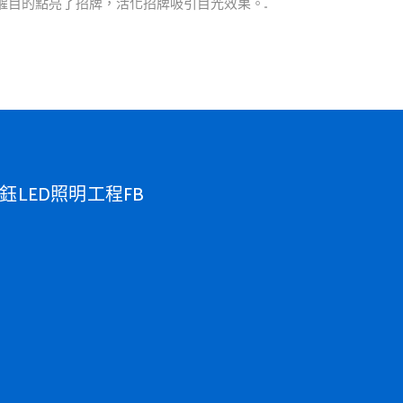
目的點亮了招牌，活化招牌吸引目光效果。...
鈺LED照明工程FB