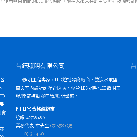
，使用藍白相間的LED廣告模組，讓在人來人往的主要幹道夜晚都能醒
台鈺照明有限公司
台
各
LED照明工程專家，LED燈批發廠廠商，歡迎水電盤
、
商與室內設計師配合採購，專營 LED照明/LED照明工
ED
程/節能補助案申請/照明燈飾。
居
PHILIPS合格經銷商
例實
統編: 42769496
業務代表: 童先生
0918520035
案
TEL:
03-3124170