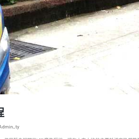
程
Admin_ty