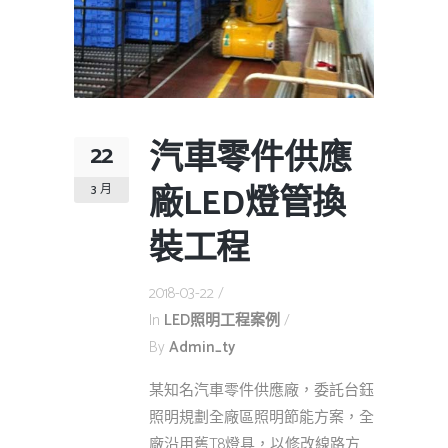
汽車零件供應
22
廠LED燈管換
3 月
裝工程
2018-03-22
In
LED照明工程案例
By
Admin_ty
某知名汽車零件供應廠，委託台鈺
照明規劃全廠區照明節能方案，全
廠沿用舊T8燈具，以修改線路方