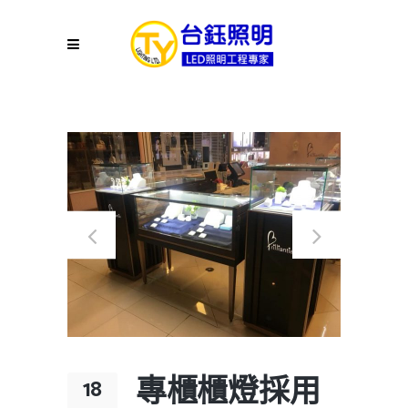
專櫃櫃燈採用
18