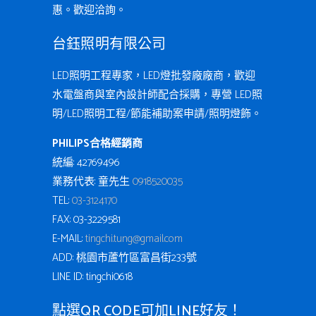
惠。歡迎洽詢。
台鈺照明有限公司
LED照明工程專家，LED燈批發廠廠商，歡迎
水電盤商與室內設計師配合採購，專營 LED照
明/LED照明工程/節能補助案申請/照明燈飾。
PHILIPS合格經銷商
統編: 42769496
業務代表: 童先生
0918520035
TEL:
03-3124170
FAX: 03-3229581
E-MAIL:
tingchi.tung@gmail.com
ADD: 桃園市蘆竹區富昌街233號
LINE ID: tingchi0618
點選QR CODE可加LINE好友！