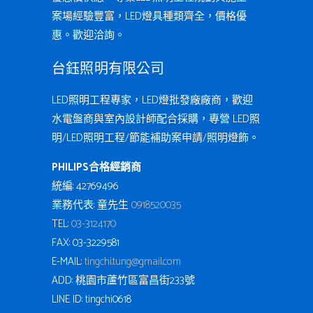
案場經驗豐富，LED燈具種類齊全，價格優
惠。歡迎洽詢。
台鈺照明有限公司
LED照明工程專家，LED燈批發廠廠商，歡迎
水電盤商與室內設計師配合採購，專營 LED照
明/LED照明工程/節能補助案申請/照明燈飾。
PHILIPS合格經銷商
統編: 42769496
業務代表: 童先生
0918520035
TEL:
03-3124170
FAX: 03-3229581
E-MAIL:
tingchi.tung@gmail.com
ADD: 桃園市蘆竹區富昌街233號
LINE ID: tingchi0618