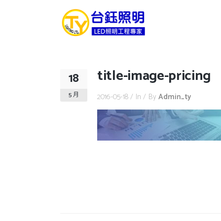
title-image-pricing
18
5 月
2016-05-18
In
By
Admin_ty