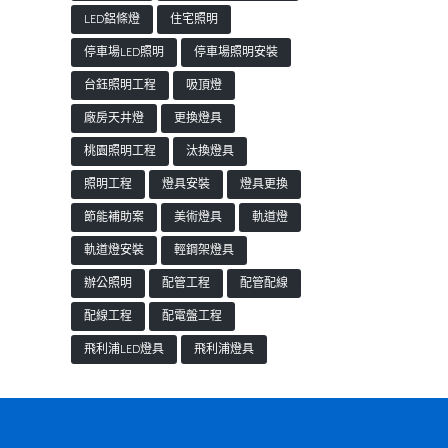
LED鋁條燈
住宅照明
停車場LED照明
停車場照明安裝
台鈺照明工程
吸頂燈
廠房天井燈
更換燈具
桃園照明工程
汰換燈具
照明工程
燈具安裝
燈具更換
節能補助案
美術燈具
軌道燈
軌道燈安裝
輕鋼架燈具
辦公照明
配管工程
配管配線
配線工程
配電盤工程
飛利浦LED燈具
飛利浦燈具