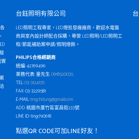
台鈺照明有限公司
台
各
LED照明工程專家，LED燈批發廠廠商，歡迎水電盤
、
商與室內設計師配合採購，專營 LED照明/LED照明工
ED
程/節能補助案申請/照明燈飾。
居
PHILIPS合格經銷商
例實
統編: 42769496
業務代表: 童先生
0918520035
案
TEL:
03-3124170
洽
FAX: 03-3229581
E-MAIL:
tingchi.tung@gmail.com
ADD: 桃園市蘆竹區富昌街233號
LINE ID: tingchi0618
點選QR CODE可加LINE好友！