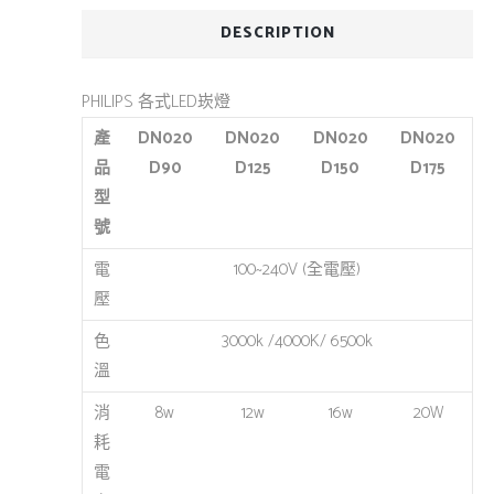
DESCRIPTION
PHILIPS 各式LED崁燈
產
DN020
DN020
DN020
DN020
品
D90
D125
D150
D175
型
號
電
100~240V (全電壓)
壓
色
3000k /4000K/ 6500k
溫
消
8w
12w
16w
20W
耗
電