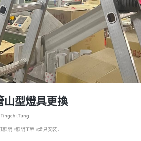
管山型燈具更換
y
Tingchi.tung
明 #照明工程 #燈具安裝 ...