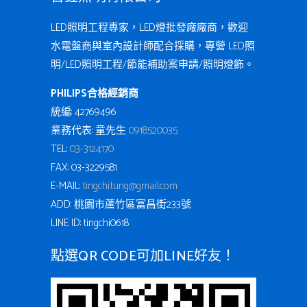
LED照明工程專家，LED燈批發廠廠商，歡迎
水電盤商與室內設計師配合採購，專營 LED照
明/LED照明工程/節能補助案申請/照明燈飾。
PHILIPS合格經銷商
統編: 42769496
業務代表: 童先生
0918520035
TEL:
03-3124170
FAX: 03-3229581
E-MAIL:
tingchi.tung@gmail.com
ADD: 桃園市蘆竹區富昌街233號
LINE ID: tingchi0618
點選QR CODE可加LINE好友！