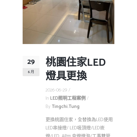
桃園住家LED
29
燈具更換
6 月
2026-06-29
In
LED照明工程案例
By
Tingchi.tung
更換桃園住家，全替換為LED.使用
LED串接燈/ LED吸頂燈/LED崁
燈/LED AR111 盒燈燈泡/工事雙管