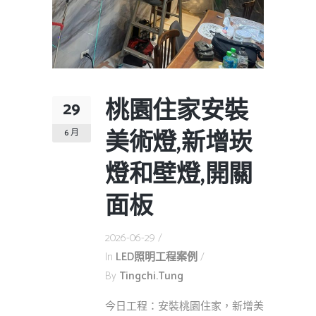
桃園住家安裝
29
美術燈,新增崁
6 月
燈和壁燈,開關
面板
2026-06-29
In
LED照明工程案例
By
Tingchi.tung
今日工程：安裝桃園住家，新增美