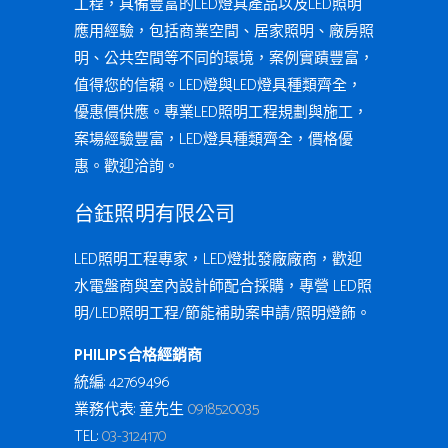
工程，具備豐富的LED燈具產品以及LED照明
應用經驗，包括商業空間、居家照明、廠房照
明、公共空間等不同的環境，案例實蹟豐富，
值得您的信賴。LED燈與LED燈具種類齊全，
優惠價供應。專業LED照明工程規劃與施工，
案場經驗豐富，LED燈具種類齊全，價格優
惠。歡迎洽詢。
台鈺照明有限公司
LED照明工程專家，LED燈批發廠廠商，歡迎
水電盤商與室內設計師配合採購，專營 LED照
明/LED照明工程/節能補助案申請/照明燈飾。
PHILIPS合格經銷商
統編: 42769496
業務代表: 童先生
0918520035
TEL:
03-3124170