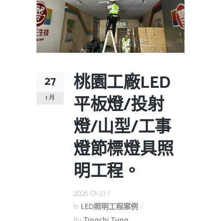
桃園工廠LED
27
平板燈/投射
1 月
燈/山型/工事
燈節標燈具照
明工程。
2026-01-27
In
LED照明工程案例
By
Tingchi.tung