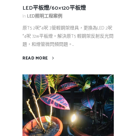
LED平板燈/60×120平板燈
In
LED照明工程案例
原T5 2呎*4呎 3管輕鋼架燈具，更換為LED 2呎
*4呎 72w平板燈。解決原T5 輕鋼架反射反光問
題，和燈管微閃頻問題。...
READ MORE