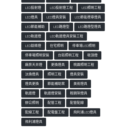
LED投射燈
LED投射燈工程
LED照明工程
LED燈具
LED燈具安裝
LED節能標章燈具
LED節能補助
LED路燈型
LED路燈型燈具
LED軌道燈
LED軌道燈具安裝工程
LED鋁條燈
住宅照明
停車場LED照明
停車場照明安裝
台鈺照明工程
吸頂燈
廠房天井燈
更換燈具
桃園照明工程
汰換燈具
照明工程
燈具安裝
燈具更換
節能補助案
美術燈具
軌道燈
軌道燈安裝
輕鋼架燈具
辦公照明
配管工程
配管配線
配線工程
配電盤工程
飛利浦LED燈具
飛利浦燈具