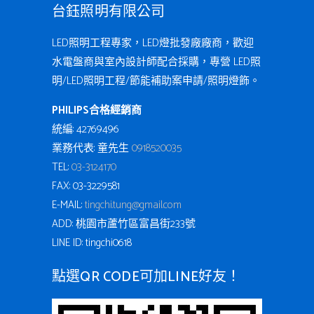
台鈺照明有限公司
LED照明工程專家，LED燈批發廠廠商，歡迎
水電盤商與室內設計師配合採購，專營 LED照
明/LED照明工程/節能補助案申請/照明燈飾。
PHILIPS合格經銷商
統編: 42769496
業務代表: 童先生
0918520035
TEL:
03-3124170
FAX: 03-3229581
E-MAIL:
tingchi.tung@gmail.com
ADD: 桃園市蘆竹區富昌街233號
LINE ID: tingchi0618
點選QR CODE可加LINE好友！