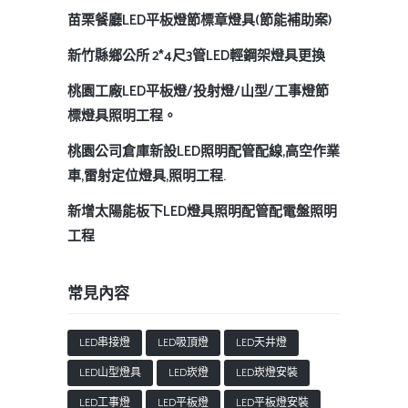
苗栗餐廳LED平板燈節標章燈具(節能補助案)
新竹縣鄉公所 2*4尺3管LED輕鋼架燈具更換
桃園工廠LED平板燈/投射燈/山型/工事燈節
標燈具照明工程。
桃園公司倉庫新設LED照明配管配線,高空作業
車,雷射定位燈具,照明工程.
新增太陽能板下LED燈具照明配管配電盤照明
工程
常見內容
LED串接燈
LED吸頂燈
LED天井燈
LED山型燈具
LED崁燈
LED崁燈安裝
LED工事燈
LED平板燈
LED平板燈安裝