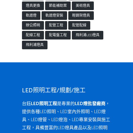
燈具更換
節能補助案
美術燈具
軌道燈
軌道燈安裝
輕鋼架燈具
辦公照明
配管工程
配管配線
配線工程
配電盤工程
飛利浦LED燈具
飛利浦燈具
LED照明工程/規劃/施工
台鈺
LED照明工程
是專業的
LED燈批發廠商
，
提供各種LED照明、LED室內外照明、LED燈
具、LED燈管、LED燈泡、LED專業安裝與施工
工程，具備豐富的LED燈具產品以及LED照明