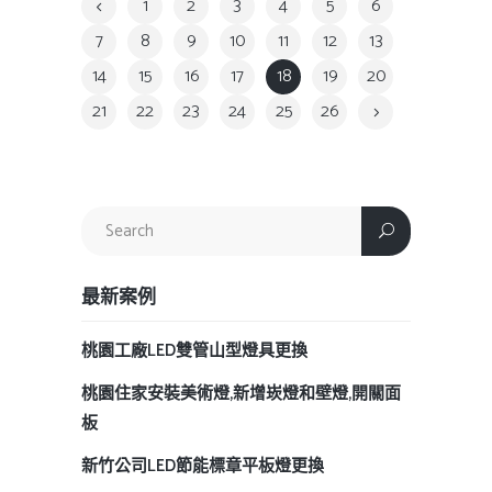
1
2
3
4
5
6
7
8
9
10
11
12
13
14
15
16
17
18
19
20
21
22
23
24
25
26
最新案例
桃園工廠LED雙管山型燈具更換
桃園住家安裝美術燈,新增崁燈和壁燈,開關面
板
新竹公司LED節能標章平板燈更換