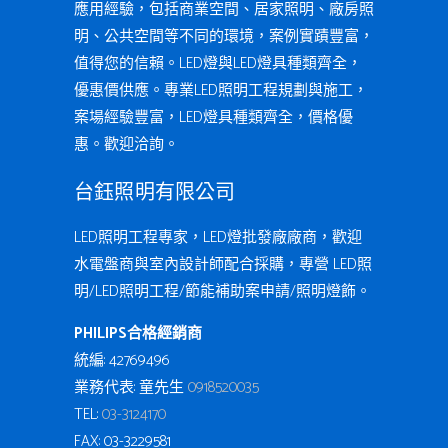
應用經驗，包括商業空間、居家照明、廠房照
明、公共空間等不同的環境，案例實蹟豐富，
值得您的信賴。LED燈與LED燈具種類齊全，
優惠價供應。專業LED照明工程規劃與施工，
案場經驗豐富，LED燈具種類齊全，價格優
惠。歡迎洽詢。
台鈺照明有限公司
LED照明工程專家，LED燈批發廠廠商，歡迎
水電盤商與室內設計師配合採購，專營 LED照
明/LED照明工程/節能補助案申請/照明燈飾。
PHILIPS合格經銷商
統編: 42769496
業務代表: 童先生
0918520035
TEL:
03-3124170
FAX: 03-3229581