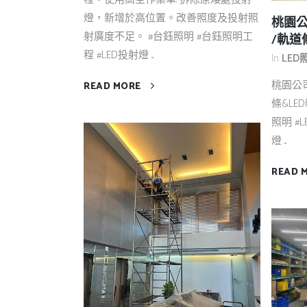
燈，新增於高位置。改善照度及投射照
桃園公
射廣度不足。 #台鈺照明 #台鈺照明工
/軌道
程 #LED投射燈 ...
In
LE
桃園公司
READ MORE
條&LE
照明 #L
燈 ...
READ 