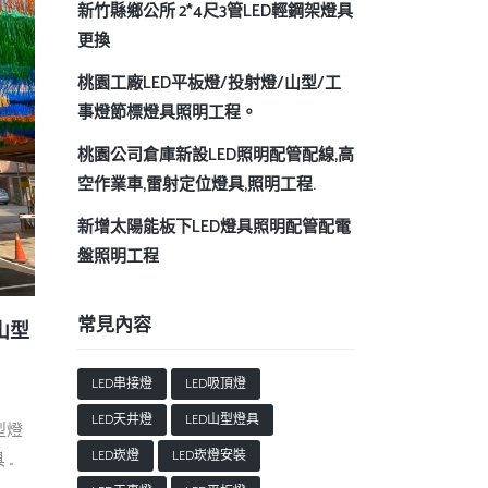
新竹縣鄉公所 2*4尺3管LED輕鋼架燈具
更換
桃園工廠LED平板燈/投射燈/山型/工
事燈節標燈具照明工程。
桃園公司倉庫新設LED照明配管配線,高
空作業車,雷射定位燈具,照明工程.
新增太陽能板下LED燈具照明配管配電
盤照明工程
常見內容
山型
LED串接燈
LED吸頂燈
LED天井燈
LED山型燈具
型燈
LED崁燈
LED崁燈安裝
..