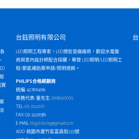
台鈺照明有限公司
台
各
LED照明工程專家，LED燈批發廠廠商，歡迎水電盤
、
商與室內設計師配合採購，專營 LED照明/LED照明工
ED
程/節能補助案申請/照明燈飾。
居
PHILIPS合格經銷商
例實
統編: 42769496
業務代表: 童先生
0918520035
案
TEL:
03-3124170
洽
FAX: 03-3229581
E-MAIL:
tingchi.tung@gmail.com
ADD: 桃園市蘆竹區富昌街233號