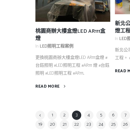
新北公
燈工
桃園商辦大樓盒燈LED AR111盒
燈
In
LE
In
LED照明工程案例
新北公
更換桃園商辦大樓盒燈LED AR111盒燈 #
工程。 #
台鈺照明 #LED照明工程 #AR111 燈 #台鈺
READ 
照明 #LED照明工程 #AR111...
READ MORE
1
2
3
4
5
6
7
19
20
21
22
23
24
25
26