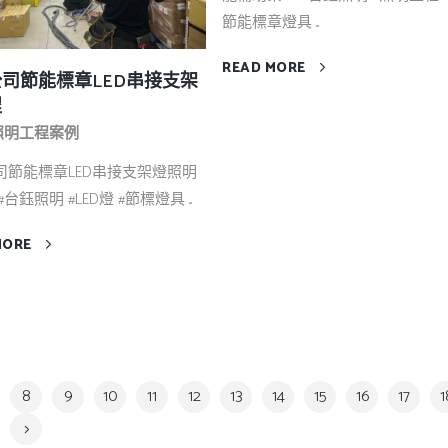
節能標章燈具 ...
READ MORE
司節能標章LED串接支架
程
D照明工程案例
司節能標章LED串接支架燈照明
台鈺照明 #LED燈 #節標燈具 ...
MORE
8
9
10
11
12
13
14
15
16
17
1