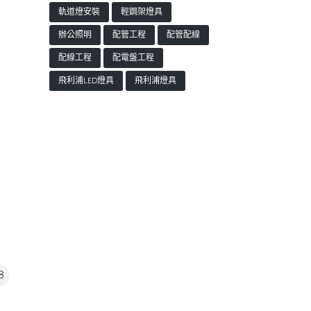
軌道燈安裝
輕鋼架燈具
辦公照明
配管工程
配管配線
配線工程
配電盤工程
飛利浦LED燈具
飛利浦燈具
8