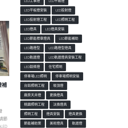
LED工事燈
LED平板燈
LED平板燈安裝
LED投射燈
LED投射燈工程
LED照明工程
LED燈具
LED燈具安裝
LED節能標章燈具
LED節能補助
LED路燈型
LED路燈型燈具
LED軌道燈
LED軌道燈具安裝工程
LED鋁條燈
住宅照明
停車場LED照明
停車場照明安裝
燈補
台鈺照明工程
吸頂燈
廠房天井燈
更換燈具
桃園照明工程
汰換燈具
燈
照明工程
燈具安裝
燈具更換
請節
節能補助案
美術燈具
軌道燈
LED